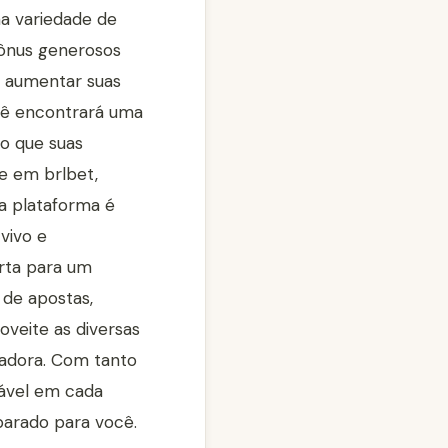
ma variedade de
bônus generosos
 aumentar suas
ocê encontrará uma
do que suas
e em brlbet,
da plataforma é
vivo e
rta para um
 de apostas,
veite as diversas
sadora. Com tanto
iável em cada
parado para você.