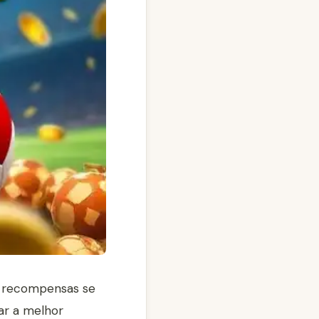
s recompensas se
ar a melhor