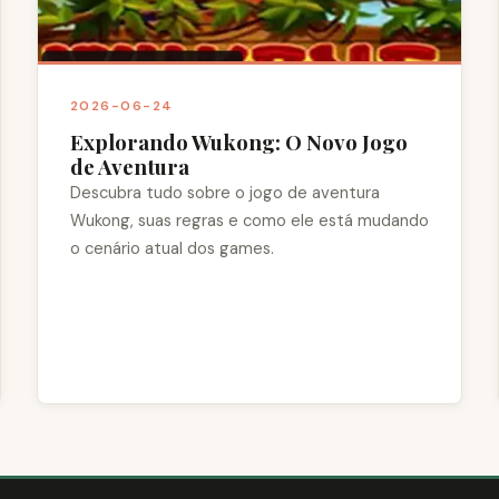
2026-06-24
Explorando Wukong: O Novo Jogo
de Aventura
Descubra tudo sobre o jogo de aventura
Wukong, suas regras e como ele está mudando
o cenário atual dos games.