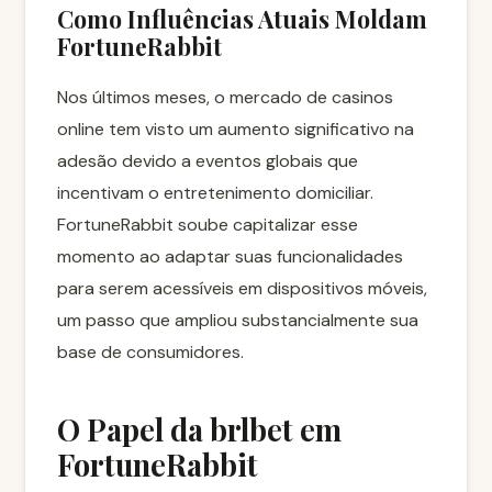
Como Influências Atuais Moldam
FortuneRabbit
Nos últimos meses, o mercado de casinos
online tem visto um aumento significativo na
adesão devido a eventos globais que
incentivam o entretenimento domiciliar.
FortuneRabbit soube capitalizar esse
momento ao adaptar suas funcionalidades
para serem acessíveis em dispositivos móveis,
um passo que ampliou substancialmente sua
base de consumidores.
O Papel da brlbet em
FortuneRabbit