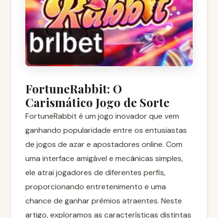
FortuneRabbit: O
Carismático Jogo de Sorte
FortuneRabbit é um jogo inovador que vem
ganhando popularidade entre os entusiastas
de jogos de azar e apostadores online. Com
uma interface amigável e mecânicas simples,
ele atrai jogadores de diferentes perfis,
proporcionando entretenimento e uma
chance de ganhar prêmios atraentes. Neste
artigo, exploramos as características distintas