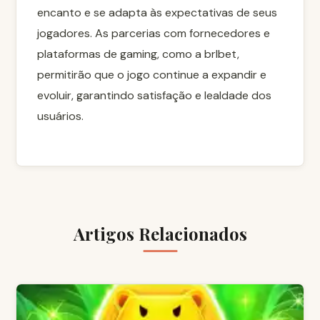
encanto e se adapta às expectativas de seus
jogadores. As parcerias com fornecedores e
plataformas de gaming, como a brlbet,
permitirão que o jogo continue a expandir e
evoluir, garantindo satisfação e lealdade dos
usuários.
Artigos Relacionados