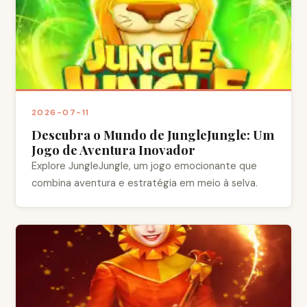
2026-07-11
Descubra o Mundo de JungleJungle: Um
Jogo de Aventura Inovador
Explore JungleJungle, um jogo emocionante que
combina aventura e estratégia em meio à selva.