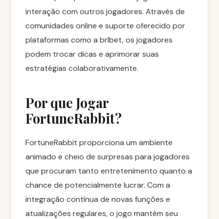
interação com outros jogadores. Através de
comunidades online e suporte oferecido por
plataformas como a brlbet, os jogadores
podem trocar dicas e aprimorar suas
estratégias colaborativamente.
Por que Jogar
FortuneRabbit?
FortuneRabbit proporciona um ambiente
animado e cheio de surpresas para jogadores
que procuram tanto entretenimento quanto a
chance de potencialmente lucrar. Com a
integração contínua de novas funções e
atualizações regulares, o jogo mantém seu