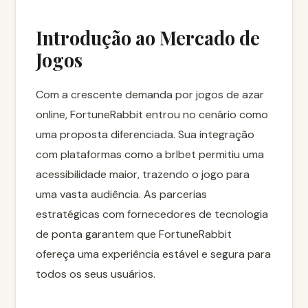
Introdução ao Mercado de
Jogos
Com a crescente demanda por jogos de azar
online, FortuneRabbit entrou no cenário como
uma proposta diferenciada. Sua integração
com plataformas como a brlbet permitiu uma
acessibilidade maior, trazendo o jogo para
uma vasta audiência. As parcerias
estratégicas com fornecedores de tecnologia
de ponta garantem que FortuneRabbit
ofereça uma experiência estável e segura para
todos os seus usuários.