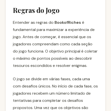
Regras do Jogo
Entender as regras do
BookofRiches
é
fundamental para maximizar a experiência de
jogo. Antes de começar, é essencial que os
jogadores compreendam como cada seção
do jogo funciona. O objetivo principal é coletar
o máximo de pontos possíveis ao descobrir
tesouros escondidos e resolver enigmas.
O jogo se divide em várias fases, cada uma
com desafios únicos. No início de cada fase, os
jogadores recebem um número limitado de
tentativas para completar os desafios
propostos. Uma vez que os objetivos são