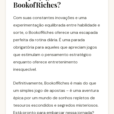
BookofRiches?
Com suas constantes inovações e uma
experimentação equilibrada entre habilidade e
sorte, o BookofRiches oferece uma escapada
perfeita da rotina diária. É uma parada
obrigatória para aqueles que apreciam jogos
que estimulam o pensamento estratégico
enquanto oferece entretenimento
inesquecível.
Definitivamente, BookofRiches é mais do que
um simples jogo de apostas – é uma aventura
épica por um mundo de sonhos repletos de
tesouros escondidos e segredos misteriosos.
Está pronto para embarcar nessa jornada?