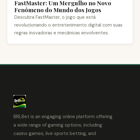
FastMaster: Um Mergulho no Novo
Fenômeno do Mundo dos Jogos
Descubra FastMaster, o jogo que está
revolucionando o entretenimento digital com suas
regras inovadoras e mecânicas envolventes.
BRLBet is an engaging online platform offering
a wide range of gaming options, including
casino games, live sports betting, and