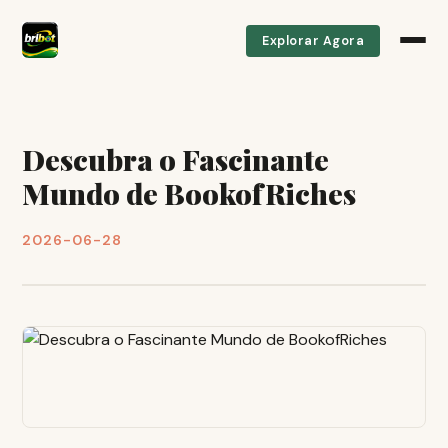
Explorar Agora
Descubra o Fascinante
Mundo de BookofRiches
2026-06-28