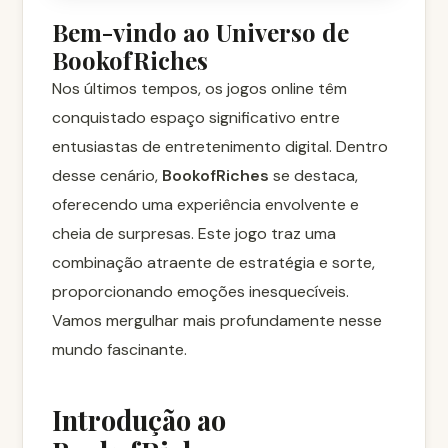
Bem-vindo ao Universo de
BookofRiches
Nos últimos tempos, os jogos online têm
conquistado espaço significativo entre
entusiastas de entretenimento digital. Dentro
desse cenário,
BookofRiches
se destaca,
oferecendo uma experiência envolvente e
cheia de surpresas. Este jogo traz uma
combinação atraente de estratégia e sorte,
proporcionando emoções inesquecíveis.
Vamos mergulhar mais profundamente nesse
mundo fascinante.
Introdução ao