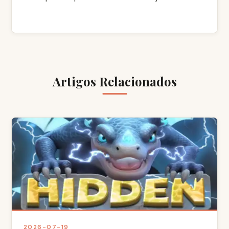
Artigos Relacionados
2026-07-19