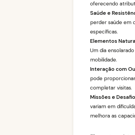
oferecendo atribut
Saúde e Resistênc
perder saúde em 
específicas.
Elementos Natura
Um dia ensolarado
mobilidade.
Interação com Ou
pode proporcionar
completar visitas.
Missões e Desafio
variam em dificuld
melhora as capaci