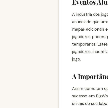
Eventos Atu
A indústria dos j
anunciado que uma 
mapas adicionais e
jogadores podem p
temporárias. Este
jogadores, incenti
jogo.
A Importânc
Assim como em qua
sucesso em BigWol
únicas de seu lobo