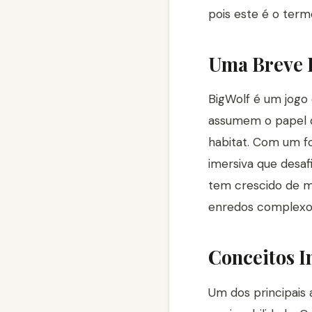
pois este é o term
Uma Breve 
BigWolf é um jogo
assumem o papel d
habitat. Com um f
imersiva que desaf
tem crescido de ma
enredos complexos
Conceitos I
Um dos principais 